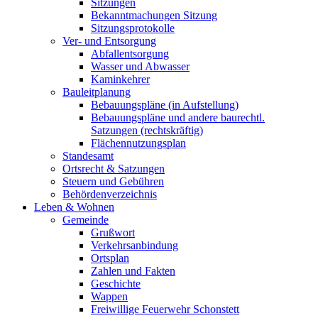
Sitzungen
Bekanntmachungen Sitzung
Sitzungsprotokolle
Ver- und Entsorgung
Abfallentsorgung
Wasser und Abwasser
Kaminkehrer
Bauleitplanung
Bebauungspläne (in Aufstellung)
Bebauungspläne und andere baurechtl.
Satzungen (rechtskräftig)
Flächennutzungsplan
Standesamt
Ortsrecht & Satzungen
Steuern und Gebühren
Behördenverzeichnis
Leben & Wohnen
Gemeinde
Grußwort
Verkehrsanbindung
Ortsplan
Zahlen und Fakten
Geschichte
Wappen
Freiwillige Feuerwehr Schonstett