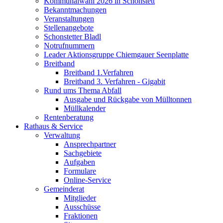
Kommunalwahl 2026 in Schonstett
Bekanntmachungen
Veranstaltungen
Stellenangebote
Schonstetter Bladl
Notrufnummern
Leader Aktionsgruppe Chiemgauer Seenplatte
Breitband
Breitband 1.Verfahren
Breitband 3. Verfahren - Gigabit
Rund ums Thema Abfall
Ausgabe und Rückgabe von Mülltonnen
Müllkalender
Rentenberatung
Rathaus & Service
Verwaltung
Ansprechpartner
Sachgebiete
Aufgaben
Formulare
Online-Service
Gemeinderat
Mitglieder
Ausschüsse
Fraktionen