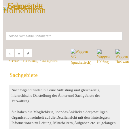
Zum Inhalt
,
zur Navigation
oder
zur Startseite
springen.
suchen
A
A
A
Sie sind hier:
Gemeinde Schonstett
>
Rathaus &
Service
>
Verwaltung
>
Sachgebiete
Sachgebiete
Nachfolgend finden Sie eine Auflistung und gleichzeitig
hierarchische Darstellung der Ämter und Sachgebiete der
Verwaltung.
Sie haben die Möglichkeit, über das Anklicken der jeweiligen
Organisationseinheit auf die Detailansicht mit den hinterlegten
Informationen zu Leitung, Mitarbeitern, Aufgaben etc. zu gelangen.