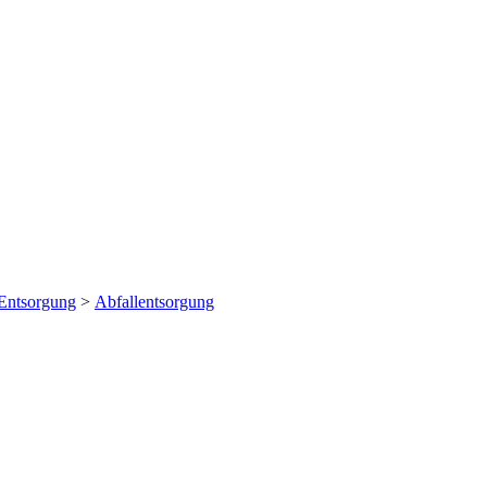
 Entsorgung
>
Abfallentsorgung