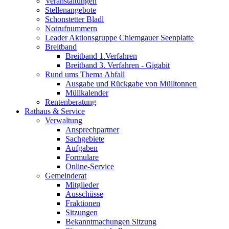
Veranstaltungen
Stellenangebote
Schonstetter Bladl
Notrufnummern
Leader Aktionsgruppe Chiemgauer Seenplatte
Breitband
Breitband 1.Verfahren
Breitband 3. Verfahren - Gigabit
Rund ums Thema Abfall
Ausgabe und Rückgabe von Mülltonnen
Müllkalender
Rentenberatung
Rathaus & Service
Verwaltung
Ansprechpartner
Sachgebiete
Aufgaben
Formulare
Online-Service
Gemeinderat
Mitglieder
Ausschüsse
Fraktionen
Sitzungen
Bekanntmachungen Sitzung