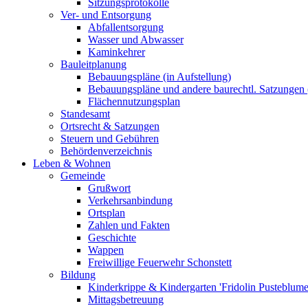
Sitzungsprotokolle
Ver- und Entsorgung
Abfallentsorgung
Wasser und Abwasser
Kaminkehrer
Bauleitplanung
Bebauungspläne (in Aufstellung)
Bebauungspläne und andere baurechtl. Satzungen (
Flächennutzungsplan
Standesamt
Ortsrecht & Satzungen
Steuern und Gebühren
Behördenverzeichnis
Leben & Wohnen
Gemeinde
Grußwort
Verkehrsanbindung
Ortsplan
Zahlen und Fakten
Geschichte
Wappen
Freiwillige Feuerwehr Schonstett
Bildung
Kinderkrippe & Kindergarten 'Fridolin Pusteblume
Mittagsbetreuung