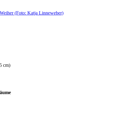
85 cm)
bäume