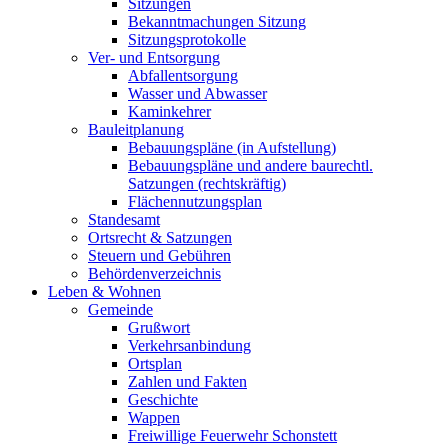
Sitzungen
Bekanntmachungen Sitzung
Sitzungsprotokolle
Ver- und Entsorgung
Abfallentsorgung
Wasser und Abwasser
Kaminkehrer
Bauleitplanung
Bebauungspläne (in Aufstellung)
Bebauungspläne und andere baurechtl.
Satzungen (rechtskräftig)
Flächennutzungsplan
Standesamt
Ortsrecht & Satzungen
Steuern und Gebühren
Behördenverzeichnis
Leben & Wohnen
Gemeinde
Grußwort
Verkehrsanbindung
Ortsplan
Zahlen und Fakten
Geschichte
Wappen
Freiwillige Feuerwehr Schonstett