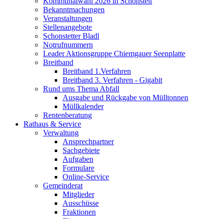
Kommunalwahl 2026 in Schonstett
Bekanntmachungen
Veranstaltungen
Stellenangebote
Schonstetter Bladl
Notrufnummern
Leader Aktionsgruppe Chiemgauer Seenplatte
Breitband
Breitband 1.Verfahren
Breitband 3. Verfahren - Gigabit
Rund ums Thema Abfall
Ausgabe und Rückgabe von Mülltonnen
Müllkalender
Rentenberatung
Rathaus & Service
Verwaltung
Ansprechpartner
Sachgebiete
Aufgaben
Formulare
Online-Service
Gemeinderat
Mitglieder
Ausschüsse
Fraktionen