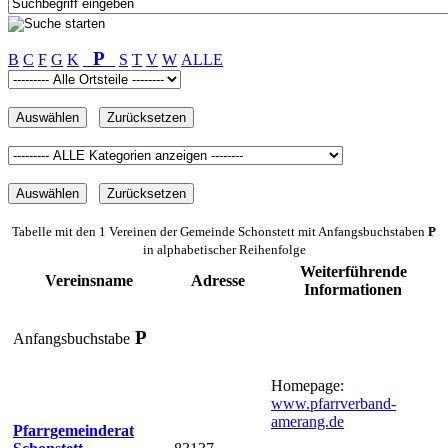
P
B
C
F
G
K
S
T
V
W
ALLE
Tabelle mit den 1 Vereinen der Gemeinde Schonstett mit Anfangsbuchstaben
P
in alphabetischer Reihenfolge
Weiterführende
Vereinsname
Adresse
Informationen
P
Anfangsbuchstabe
Homepage:
www.pfarrverband-
amerang.de
Pfarrgemeinderat